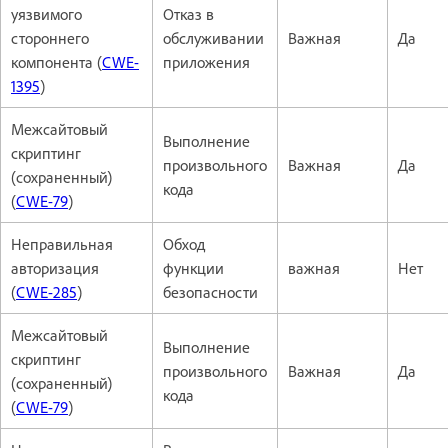
уязвимого
Отказ в
стороннего
обслуживании
Важная
Да
компонента (
CWE-
приложения
1395
)
Межсайтовый
Выполнение
скриптинг
произвольного
Важная
Да
(сохраненный)
кода
(
CWE-79
)
Неправильная
Обход
авторизация
функции
важная
Нет
(
CWE-285
)
безопасности
Межсайтовый
Выполнение
скриптинг
произвольного
Важная
Да
(сохраненный)
кода
(
CWE-79
)