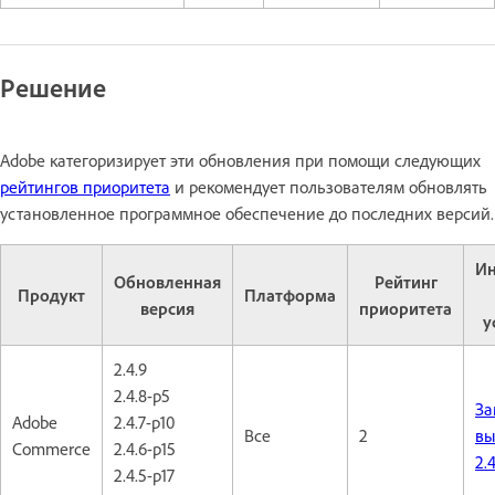
Решение
Adobe категоризирует эти обновления при помощи следующих
рейтингов приоритета
и рекомендует пользователям обновлять
установленное программное обеспечение до последних версий.
Ин
Обновленная
Рейтинг
Продукт
Платформа
версия
приоритета
у
2.4.9
2.4.8-p5
За
Adobe
2.4.7-p10
Все
2
вы
Commerce
2.4.6-p15
2.4
2.4.5-p17