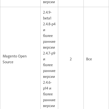
версии
2.4.9-
beta1
2.4.8-p4
и
более
ранние
версии
2.4.7-p9
Magento Open
и
2
Все
Source
более
ранние
версии
2.4.6-
p14 и
более
ранние
версии