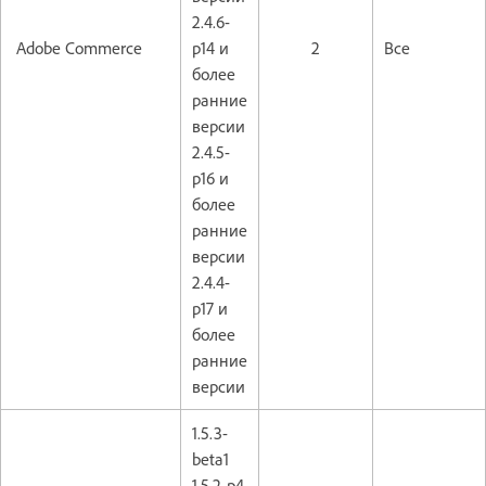
2.4.6-
Adobe Commerce
p14 и
2
Все
более
ранние
версии
2.4.5-
p16 и
более
ранние
версии
2.4.4-
p17 и
более
ранние
версии
1.5.3-
beta1
1.5.2-p4