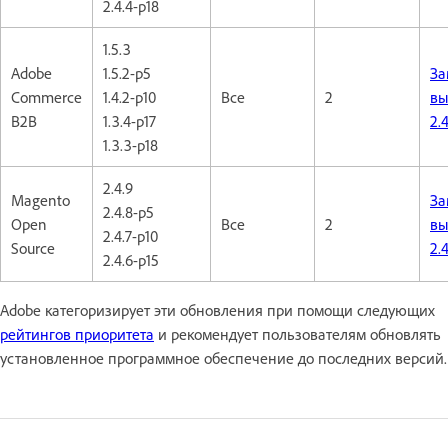
2.4.4-p18
1.5.3
Adobe
1.5.2-p5
За
Commerce
1.4.2-p10
Все
2
вы
B2B
1.3.4-p17
2.4
1.3.3-p18
2.4.9
Magento
За
2.4.8-p5
Open
Все
2
вы
2.4.7-p10
Source
2.4
2.4.6-p15
Adobe категоризирует эти обновления при помощи следующих
рейтингов приоритета
и рекомендует пользователям обновлять
установленное программное обеспечение до последних версий.