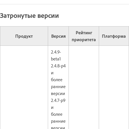
Затронутые версии
Рейтинг
Продукт
Версия
Платформа
приоритета
2.4.9-
beta1
2.4.8-p4
и
более
ранние
версии
2.4.7-p9
и
более
ранние
версии