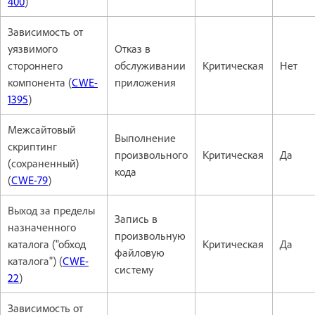
400
)
Зависимость от
уязвимого
Отказ в
стороннего
обслуживании
Критическая
Нет
компонента (
CWE-
приложения
1395
)
Межсайтовый
Выполнение
скриптинг
произвольного
Критическая
Да
(сохраненный)
кода
(
CWE-79
)
Выход за пределы
Запись в
назначенного
произвольную
каталога ("обход
Критическая
Да
файловую
каталога") (
CWE-
систему
22
)
Зависимость от