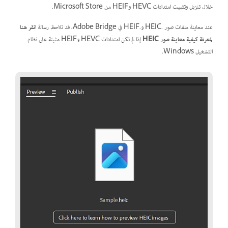
خلال تنزيل وتثبيت امتدادات HEVC وHEIF من Microsoft Store.
عند معاينة ملفات صور .HEIC و.HEIF في Adobe Bridge، قد تلاحظ رسالة
انقر هنا
لمعرفة كيفية معاينة صور HEIC
إذا لم تكن امتدادات HEVC وHEIF مثبتة على نظام
التشغيل Windows.