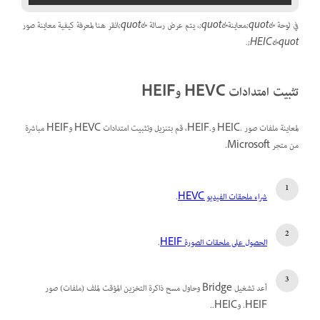
في لوحة &quot;معاينة&quot;، يتم عرض رسالة &quot;انقر هنا لمعرفة كيفية معاينة صور
HEIC&quot;.
تثبيت امتدادات HEVC وHEIF
لمعاينة ملفات صور .HEIC و.HEIF، قم بتنزيل وتثبيت امتدادات HEVC وHEIF مباشرة
من متجر Microsoft.
شراء ملحقات الفيديو HEVC
.
الحصول على ملحقات الصورة HEIF
.
أعد تشغيل Bridge وحاول مسح ذاكرة التخزين المؤقت لملف (ملفات) صور
‎.HEIF و‎.HEIC.