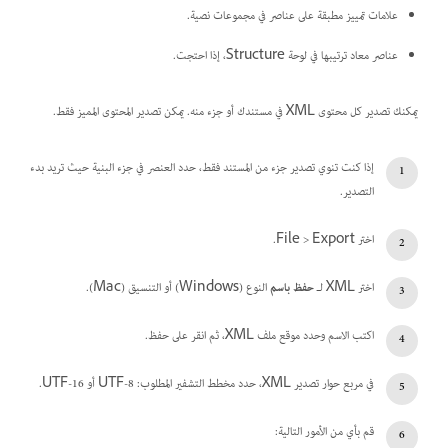
علامات تمييز مطبقة على عناصر في مجموعات نصية.
عناصر معاد ترتيبها في لوحة Structure، إذا احتجت.
يمكنك تصدير كل محتوى XML في مستندك أو جزء منه. يمكن تصدير المحتوى المميز فقط.
إذا كنت تنوي تصدير جزء من المستند فقط، حدد العنصر في جزء البنية حيث تريد بدء
التصدير.
اختر File > Export.
اختر XML لـ
حفظ باسم
النوع (Windows) أو التنسيق (Mac).
اكتب الاسم وحدد موقع ملف XML، ثم انقر على حفظ.
في مربع حوار تصدير XML، حدد مخطط التشفير المطلوب: UTF-8 أو UTF-16.
قم بأي من الأمور التالية: