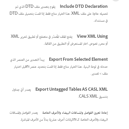
Include DTD Declaration
يقوم بتصدير ملف DTD الذي تم
تحميله علاوة على ملف XML. هذا الخيار متاح فقط إذا قمت بتحميل ملف DTD
في مستندك.
View XML Using
يفتح الملف المُصدّر في متصفح أو تطبيق تحرير XML
أو محرر نصوص. اختر المستعرض أو التطبيق من القائمة.
Export From Selected Element
يبدأ التصدير من العنصر الذي
حددته في لوحة البنية. هذا الخيار متاح فقط إذا قمت بتحديد عنصر\nقبل اختيار
ملف > تصدير.
Export Untagged Tables AS CASL XML
يصدر أيّ جداول
بتنسيق CALS XML.
إعادة تعيين الفواصل والمسافات البيضاء والأحرف الخاصة
يصدر الفواصل والمسافات
البيضاء والأحرف الخاصة كـ\nكيانات أحرف عشرية بدلاً من الأحرف المباشرة.