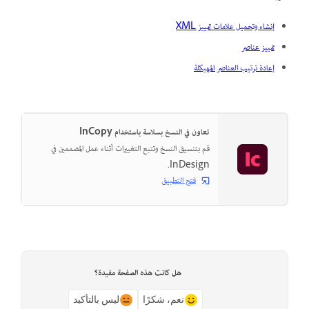
إنشاء وتحميل علامات تمييز XML
تمييز عناصر
إعادة ترتيب العناصر المهيكلة
تعاون في النسخ بسلاسة باستخدام InCopy
قم بتنسيق النسخ وتتبع التغييرات أثناء عمل المصممين في
InDesign.
فتح التطبيق
هل كانت هذه الصفحة مفيدة؟
نعم، شكرًا
ليس بالتأكيد