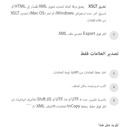
تطبيق XSLT
يطبق ورقة أنماط لتحديد تحويل XML المُصدَّر إلى HTML أو
تنسيق آخر. حدد استعراض (Windows) أو اختر (Mac OS) لتحديد XSLT
من نظام الملفات.
انقر فوق Export لتصدير ملف XML.
تصدير العلامات فقط
اختر حفظ العلامات من\nقائمة لوحة العلامات.
اكتب اسم وحدد مكان للملف.
بالنسبة للترميز، حدد UTF-8 أو UTF-16 أو Shift-JIS (للأحرف اليابانية)، ثم
انقر فوق حفظ. يحفظ InCopy العلامات\nكملف XML."]} ```
المزيد مثل هذا