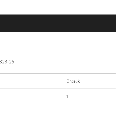
SB23-25
Öncelik
1