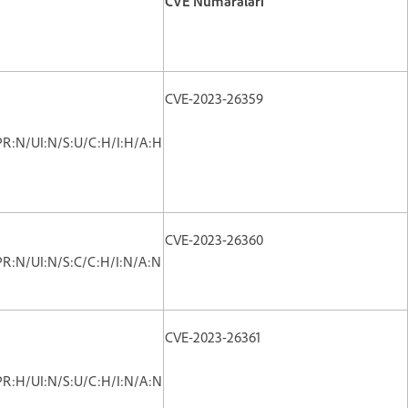
CVE Numaraları
CVE-2023-26359
PR:N/UI:N/S:U/C:H/I:H/A:H
CVE-2023-26360
PR:N/UI:N/S:C/C:H/I:N/A:N
CVE-2023-26361
PR:H/UI:N/S:U/C:H/I:N/A:N