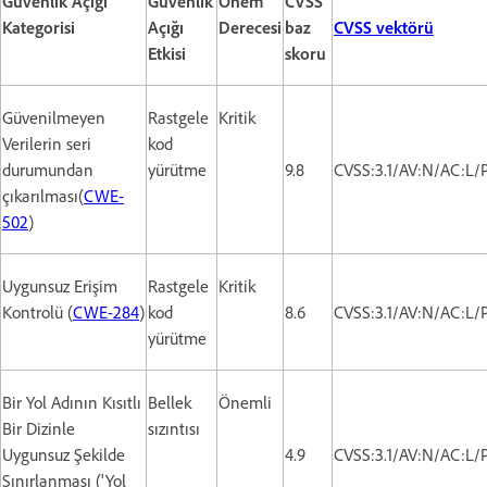
Güvenlik Açığı
Güvenlik
Önem
CVSS
Kategorisi
Açığı
Derecesi
baz
CVSS vektörü
Etkisi
skoru
Güvenilmeyen
Rastgele
Kritik
Verilerin seri
kod
durumundan
yürütme
9.8
CVSS:3.1/AV:N/AC:L/
çıkarılması(
CWE-
502
)
Uygunsuz Erişim
Rastgele
Kritik
Kontrolü (
CWE-284
)
kod
8.6
CVSS:3.1/AV:N/AC:L/
yürütme
Bir Yol Adının Kısıtlı
Bellek
Önemli
Bir Dizinle
sızıntısı
Uygunsuz Şekilde
4.9
CVSS:3.1/AV:N/AC:L/
Sınırlanması ('Yol