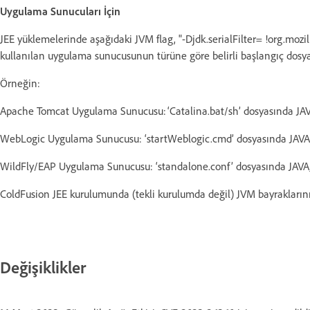
Uygulama Sunucuları İçin
JEE yüklemelerinde aşağıdaki JVM flag, "-Djdk.serialFilter= !org.mozi
kullanılan uygulama sunucusunun türüne göre belirli başlangıç dosy
Örneğin:
Apache Tomcat Uygulama Sunucusu: ‘Catalina.bat/sh’ dosyasında JA
WebLogic Uygulama Sunucusu: ‘startWeblogic.cmd’ dosyasında JAV
WildFly/EAP Uygulama Sunucusu: ‘standalone.conf’ dosyasında JAV
ColdFusion JEE kurulumunda (tekli kurulumda değil) JVM bayrakların
Değişiklikler