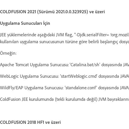
COLDFUSION 2021 (Sürümü 2021.0.0.323925) ve üzeri
Uygulama Sunucuları İçin
JEE yüklemelerinde aşağıdaki JVM flag, "-Djdk.serialFilter= !org.mozi
kullanılan uygulama sunucusunun türüne göre belirli başlangıç dosy
Örneğin:
Apache Tomcat Uygulama Sunucusu: ‘Catalina.bat/sh’ dosyasında JA
WebLogic Uygulama Sunucusu: ‘startWeblogic.cmd’ dosyasında JAV
WildFly/EAP Uygulama Sunucusu: ‘standalone.conf’ dosyasında JAV
ColdFusion JEE kurulumunda (tekli kurulumda değil) JVM bayrakların
COLDFUSION 2018 HF1 ve üzeri