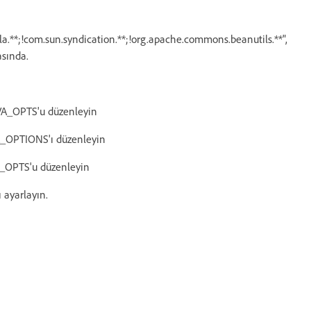
lla.**;!com.sun.syndication.**;!org.apache.commons.beanutils.**",
asında.
VA_OPTS'u düzenleyin
A_OPTIONS'ı düzenleyin
A_OPTS'u düzenleyin
ı ayarlayın.