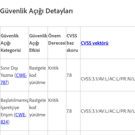
Güvenlik Açığı Detayları
Güvenlik
Güvenlik
Önem
CVSS
Açığı
Açığı
Derecesi
baz
CVSS vektörü
Kategorisi
Etkisi
skoru
Sınır Dışı
Rastgele
Kritik
Yazma (
CWE-
kod
7.8
CVSS:3.1/AV:L/AC:L/PR:N/U
787
)
yürütme
Başlatılmamış
Rastgele
Kritik
İşaretçiye
kod
7.8
CVSS:3.1/AV:L/AC:L/PR:N/U
Erişim (
CWE-
yürütme
824
)