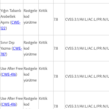
Yığın Tabanlı
Rastgele
Kritik
Arabellek
kod
7.8
CVSS:3.1/AV:L/AC:L/PR:N/U
Aşımı (
CWE-
yürütme
122
)
Sınır Dışı
Rastgele
Kritik
Yazma (
CWE-
kod
7.8
CVSS:3.1/AV:L/AC:L/PR:N/U
787
)
yürütme
Use After Free
Rastgele
Kritik
(
CWE-416
)
kod
7.8
CVSS:3.1/AV:L/AC:L/PR:N/U
yürütme
Use After Free
Rastgele
Kritik
(
CWE-416
)
kod
7.8
CVSS:3.1/AV:L/AC:L/PR:N/U