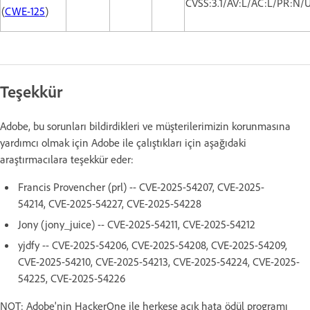
CVSS:3.1/AV:L/AC:L/PR:N/U
(
CWE-125
)
Teşekkür
Adobe, bu sorunları bildirdikleri ve müşterilerimizin korunmasına
yardımcı olmak için Adobe ile çalıştıkları için aşağıdaki
araştırmacılara teşekkür eder:
Francis Provencher (prl) -- CVE-2025-54207, CVE-2025-
54214, CVE-2025-54227, CVE-2025-54228
Jony (jony_juice) -- CVE-2025-54211, CVE-2025-54212
yjdfy -- CVE-2025-54206, CVE-2025-54208, CVE-2025-54209,
CVE-2025-54210, CVE-2025-54213, CVE-2025-54224, CVE-2025-
54225, CVE-2025-54226
NOT: Adobe'nin HackerOne ile herkese açık hata ödül programı