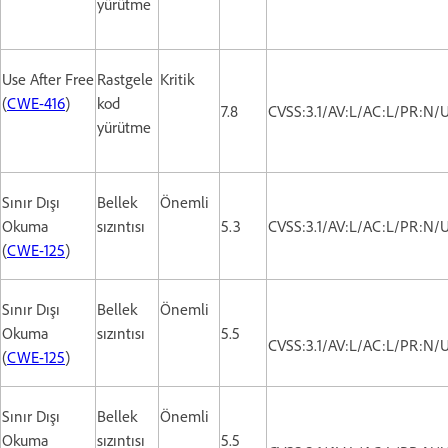
yürütme
Use After Free
Rastgele
Kritik
(
CWE-416
)
kod
7.8
CVSS:3.1/AV:L/AC:L/PR:N/U
yürütme
Sınır Dışı
Bellek
Önemli
Okuma
sızıntısı
5.3
CVSS:3.1/AV:L/AC:L/PR:N/U
(
CWE-125
)
Sınır Dışı
Bellek
Önemli
Okuma
sızıntısı
5.5
CVSS:3.1/AV:L/AC:L/PR:N/U
(
CWE-125
)
Sınır Dışı
Bellek
Önemli
Okuma
sızıntısı
5.5