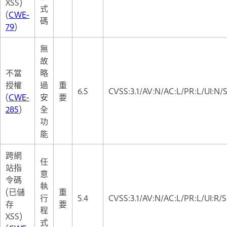
XSS)
式
(
CWE-
碼
79
)
無
故
不當
略
授權
過
重
6.5
CVSS:3.1/AV:N/AC:L/PR:L/UI:N/S
(
CWE-
安
要
285
)
全
功
能
跨網
任
站指
意
令碼
執
(已儲
重
行
5.4
CVSS:3.1/AV:N/AC:L/PR:L/UI:R/S
存
要
程
XSS)
式