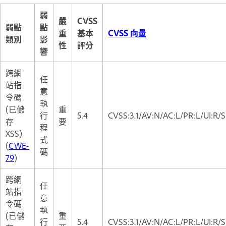
弱
嚴
CVSS
弱點
點
重
基本
CVSS 向量
類別
影
性
評分
響
跨網
任
站指
意
令碼
執
(已儲
重
行
5.4
CVSS:3.1/AV:N/AC:L/PR:L/UI:R/S
存
要
程
XSS)
式
(
CWE-
碼
79
)
跨網
任
站指
意
令碼
執
(已儲
重
行
5.4
CVSS:3.1/AV:N/AC:L/PR:L/UI:R/S