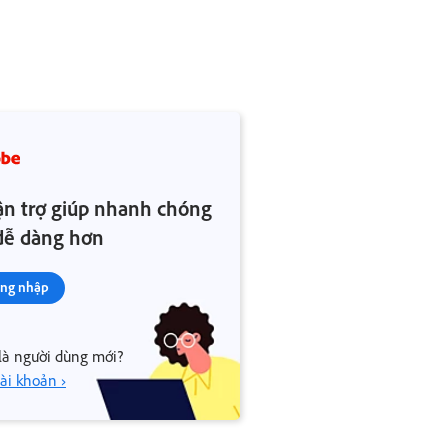
n trợ giúp nhanh chóng
dễ dàng hơn
ng nhập
là người dùng mới?
tài khoản ›