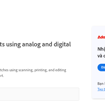
s using analog and digital
Nhậ
và 
Đă
tches using scanning, printing, and editing
rt.
Bạn 
Tạo 