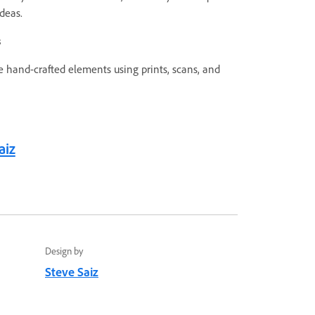
ideas.
s
e hand-crafted elements using prints, scans, and
aiz
Design by
Steve Saiz