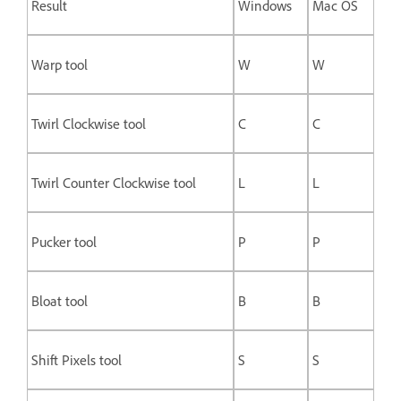
Result
Windows
Mac OS
Warp tool
W
W
Twirl Clockwise tool
C
C
Twirl Counter Clockwise tool
L
L
Pucker tool
P
P
Bloat tool
B
B
Shift Pixels tool
S
S