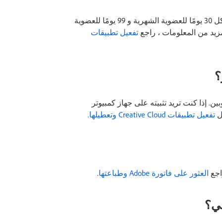
يتطلب منك تسجيل الدخول بشكل دوري للتحقق من صحة الترخيص - كل 30 يومًا للعضوية الشهرية و 99 يومًا للعضوية
تفعيل تطبيقات
وغيره من تطبيقات Creative Cloud على حاسوبين. إذا كنت تريد تثبيته على جهاز كمبيوتر
ل
تفعيل تطبيقات Creative Cloud وتعطيلها.
العثور على فاتورة Adobe وطباعتها
.