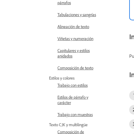
párrafos
Tabulaciones y sangrías
Alineación de texto
I
Viñetas y numeración
Capitulares y estilos
Pu
anidados
Composición de texto
I
Estilos y colores
Trabajo con estilos
Estilos de párrafo y
carácter
Trabajo con muestras
Texto CJK y multilingüe
Composición de