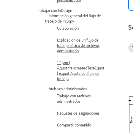
personalizadas
Trabajar con InDesign
Información general del flujo de
trabajo de InCopy
S
Colaboración
Explicación de un flujo de
trabajo básico de archivos
administrado
```json {
&quot;trancreatedText&quot;:
[ &quot;Ajuste del flujo de
trabajo
Archivos administrados
Trabajo con archivos
administrados
Paquetes de asignaciones
Compartir contenido