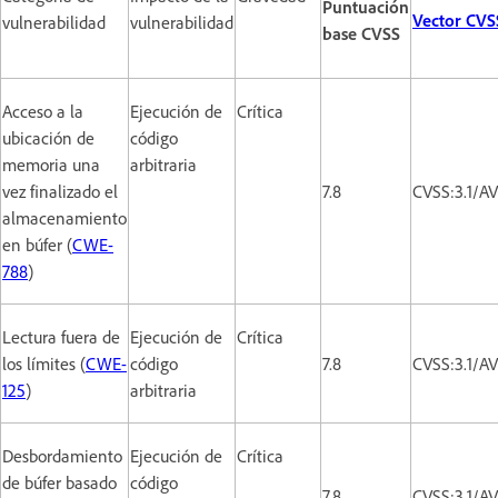
Puntuación
Vector CVS
vulnerabilidad
vulnerabilidad
base CVSS
Acceso a la
Ejecución de
Crítica
ubicación de
código
memoria una
arbitraria
vez finalizado el
7.8
CVSS:3.1/A
almacenamiento
en búfer (
CWE-
788
)
Lectura fuera de
Ejecución de
Crítica
los límites (
CWE-
código
7.8
CVSS:3.1/A
125
)
arbitraria
Desbordamiento
Ejecución de
Crítica
de búfer basado
código
7.8
CVSS:3.1/A