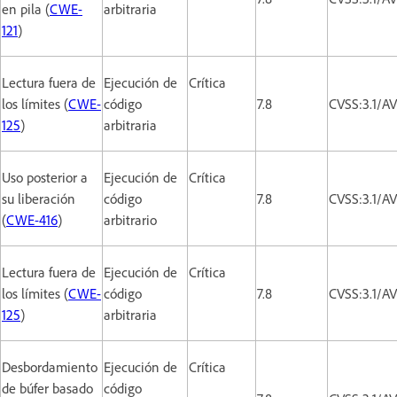
en pila (
CWE-
arbitraria
121
)
Lectura fuera de
Ejecución de
Crítica
los límites (
CWE-
código
7.8
CVSS:3.1/A
125
)
arbitraria
Uso posterior a
Ejecución de
Crítica
su liberación
código
7.8
CVSS:3.1/A
(
CWE-416
)
arbitrario
Lectura fuera de
Ejecución de
Crítica
los límites (
CWE-
código
7.8
CVSS:3.1/A
125
)
arbitraria
Desbordamiento
Ejecución de
Crítica
de búfer basado
código