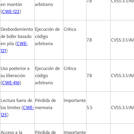
7.8
CVSS:3.1/A
en montón
arbitrario
(
CWE-122
)
Desbordamiento
Ejecución de
Crítica
de búfer basado
código
7.8
CVSS:3.1/A
en pila (
CWE-
arbitraria
121
)
Uso posterior a
Ejecución de
Crítica
su liberación
código
7.8
CVSS:3.1/A
(
CWE-416
)
arbitrario
Lectura fuera de
Pérdida de
Importante
los límites (
CWE-
memoria
5.5
CVSS:3.1/A
125
)
Acceso a la
Pérdida de
Importante