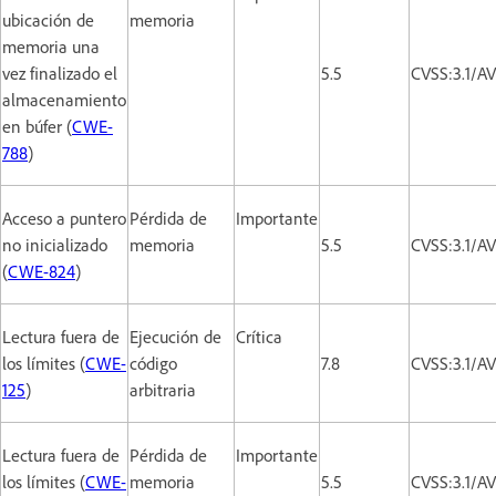
ubicación de
memoria
memoria una
vez finalizado el
5.5
CVSS:3.1/A
almacenamiento
en búfer (
CWE-
788
)
Acceso a puntero
Pérdida de
Importante
no inicializado
memoria
5.5
CVSS:3.1/A
(
CWE-824
)
Lectura fuera de
Ejecución de
Crítica
los límites (
CWE-
código
7.8
CVSS:3.1/A
125
)
arbitraria
Lectura fuera de
Pérdida de
Importante
los límites (
CWE-
memoria
5.5
CVSS:3.1/A