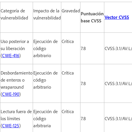
Categoría de
Impacto de la
Gravedad
Puntuación
Vector CVSS
vulnerabilidad
vulnerabilidad
base CVSS
Uso posterior a
Ejecución de
Crítica
su liberación
código
7.8
CVSS:3.1/AV:L
(
CWE-416
)
arbitrario
Desbordamiento
Ejecución de
Crítica
de enteros o
código
7.8
CVSS:3.1/AV:L
wraparound
arbitrario
(
CWE-190
)
Lectura fuera de
Ejecución de
Crítica
los límites
código
7.8
CVSS:3.1/AV:L
(
CWE-125
)
arbitraria