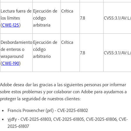
Lectura fuera de
Ejecución de
Crítica
los límites
código
7.8
CVSS:3.1/AV:L
(
CWE-125
)
arbitraria
Desbordamiento
Ejecución de
Crítica
de enteros o
código
7.8
CVSS:3.1/AV:L
wraparound
arbitrario
(
CWE-190
)
Adobe desea dar las gracias a las siguientes personas por informar
sobre estos problemas y por colaborar con Adobe para ayudarnos a
proteger la seguridad de nuestros clientes:
Francis Provencher (prl) - CVE-2025-61802
yjdfy - CVE-2025-61803, CVE-2025-61805, CVE-2025-61806, CVE-
2025-61807