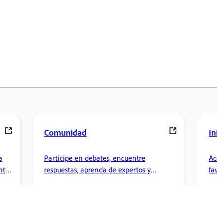
Comunidad
In
a
Participe en debates, encuentre
Ac
nte
respuestas, aprenda de expertos y
fa
comparta sus conocimientos.
ar