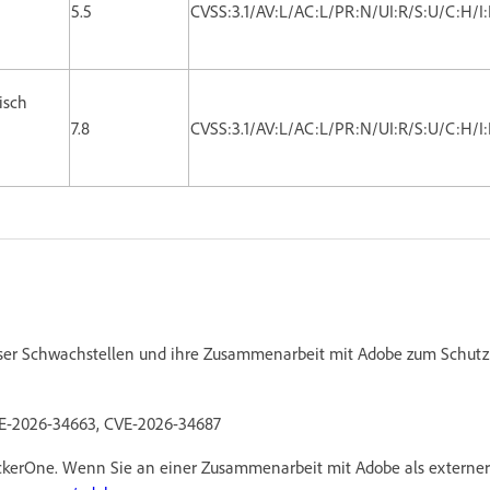
5.5
CVSS:3.1/AV:L/AC:L/PR:N/UI:R/S:U/C:H/I
tisch
7.8
CVSS:3.1/AV:L/AC:L/PR:N/UI:R/S:U/C:H/I
eser Schwachstellen und ihre Zusammenarbeit mit Adobe zum Schutz 
CVE-2026-34663, CVE-2026-34687
kerOne. Wenn Sie an einer Zusammenarbeit mit Adobe als externer