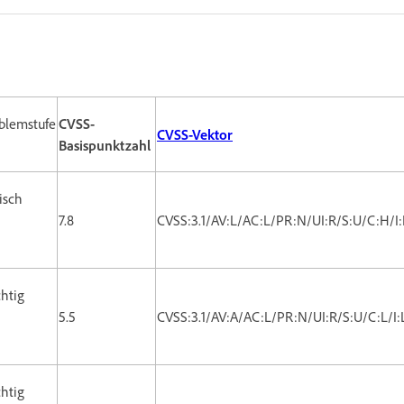
blemstufe
CVSS-
CVSS-Vektor
Basispunktzahl
tisch
7.8
CVSS:3.1/AV:L/AC:L/PR:N/UI:R/S:U/C:H/I
htig
5.5
CVSS:3.1/AV:A/AC:L/PR:N/UI:R/S:U/C:L/I:
htig