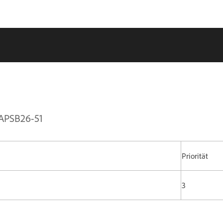
| APSB26-51
Priorität
3