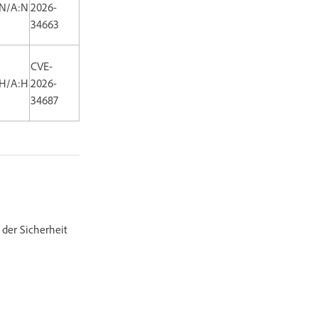
:N/A:N
2026-
34663
CVE-
:H/A:H
2026-
34687
der Sicherheit