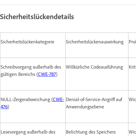
Sicherheitslückendetails
Sicherheitslückenkategorie
Sicherheitslückenauswirkung
Pro
Schreibvorgang außerhalb des
Willkürliche Codeausführung
Kri
gültigen Bereichs (
CWE-787
)
NULL-Zeigerabweichung (
CWE-
Denial-of-Service-Angriff auf
Wic
476
)
Anwendungsebene
Lesevorgang außerhalb des
Belichtung des Speichers
Wic