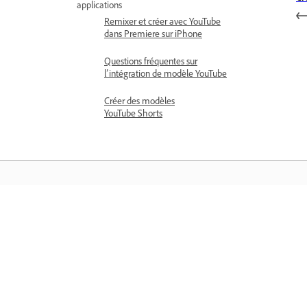
applications
Remixer et créer avec YouTube
dans Premiere sur iPhone
Questions fréquentes sur
l’intégration de modèle YouTube
Créer des modèles
YouTube Shorts
Comprendre
Apprenez avec des didacticiels vidéo
étape par étape et des conseils pratiq
directement dans l’application.