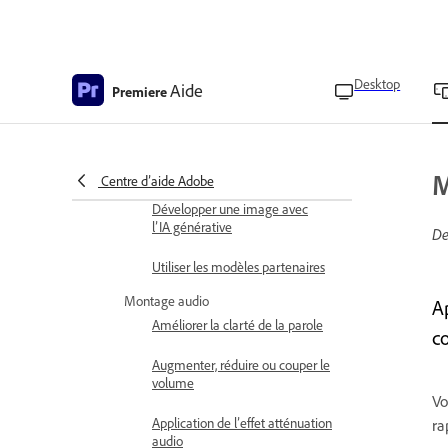
IA générative
Générer une image
Desktop
Aide
Générer des autocollants
Premiere
Création de l’image à la vidéo
Générer des effets sonores
M
Centre d’aide Adobe
Développer une image avec
l’IA générative
De
Utiliser les modèles partenaires
Montage audio
A
Améliorer la clarté de la parole
c
Augmenter, réduire ou couper le
volume
Vo
Application de l’effet atténuation
ra
audio