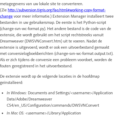
metagegevens van uw lokale site te converteren.
(Zie
http://subversion.tigris.org/faq.html#working-copy-format-
change
voor meer informatie.) Extension Manager installeert twee
bestanden in uw gebruikersmap. De eerste is het Python-script
(change-svn-wc-format.py). Het andere bestand is de code van de
extensie, die wordt gebruikt om het script rechtstreeks vanuit
Dreamweaver (DWSVNConvert.htm) uit te voeren. Nadat de
extensie is uitgevoerd, wordt er ook een uitvoerbestand gemaakt
met conversielogboekberichten (change-svn-wc-format.output.txt).
Als er zich tijdens de conversie een probleem voordoet, worden de
fouten geregistreerd in het uitvoerbestand.
De extensie wordt op de volgende locaties in de hoofdmap
geïnstalleerd:
In Windows:
Documents and Settings/<username>/Application
Data/Adobe/Dreamweaver
CS4/en_US/Configuration/commands/DWSVNConvert
In Mac OS:
<username>/Library/Application