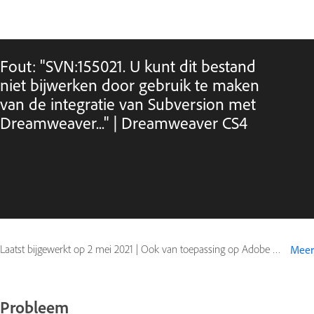
Fout: "SVN:155021. U kunt dit bestand
niet bijwerken door gebruik te maken
van de integratie van Subversion met
Dreamweaver..." | Dreamweaver CS4
Laatst bijgewerkt op
2 mei 2021
|
Ook van toepassing op Adobe Dreamweaver CS4
Meer
Probleem