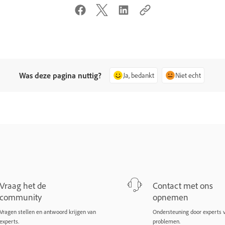
Was deze pagina nuttig?
Ja, bedankt
Niet echt
Vraag het de
Contact met ons
community
opnemen
Vragen stellen en antwoord krijgen van
Ondersteuning door experts 
experts.
problemen.