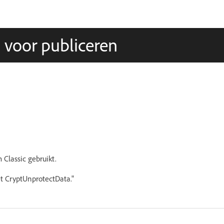
s voor publiceren
 Classic gebruikt.
met CryptUnprotectData."