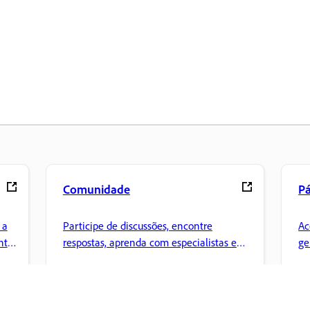
Comunidade
Pá
 a
Participe de discussões, encontre
Ac
nte
respostas, aprenda com especialistas e
ge
compartilhe seus conhecimentos.
Cr