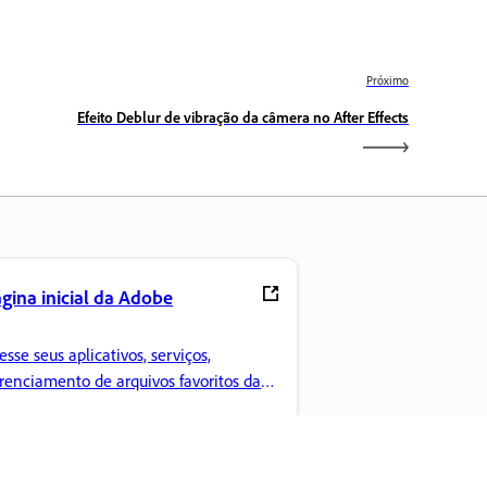
Próximo
Efeito Deblur de vibração da câmera no After Effects
gina inicial da Adobe
esse seus aplicativos, serviços,
renciamento de arquivos favoritos da
eative Cloud e muito mais.