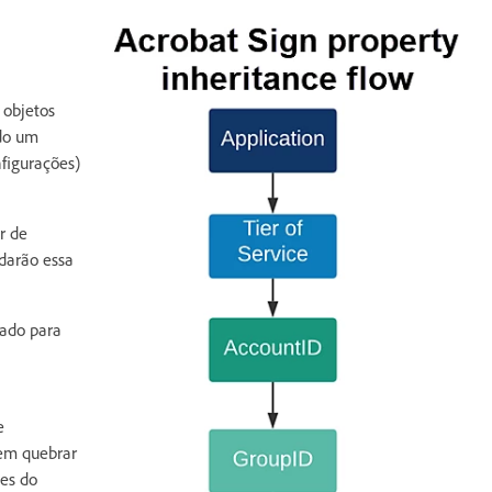
 objetos
ndo um
nfigurações)
r de
rdarão essa
zado para
e
dem quebrar
ões do