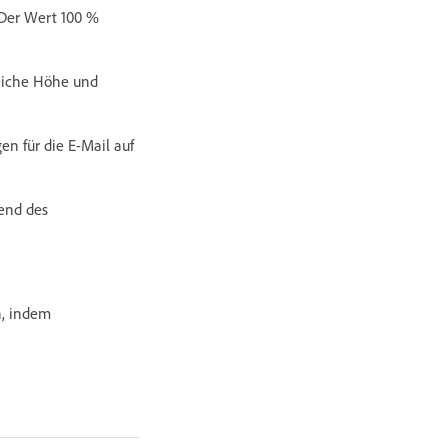
 Der Wert 100 %
leiche Höhe und
n für die E-Mail auf
end des
n, indem