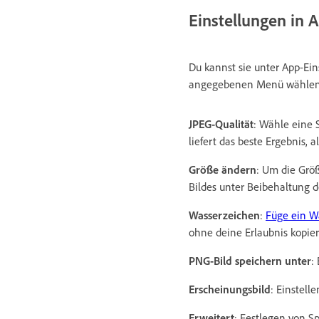
Einstellungen in 
Du kannst sie unter App-Ei
angegebenen Menü wählen, 
JPEG-Qualität
: Wähle eine 
liefert das beste Ergebnis, 
Größe ändern
: Um die Grö
Bildes unter Beibehaltung d
Wasserzeichen
:
Füge ein W
ohne deine Erlaubnis kopier
PNG-Bild speichern unter
:
Erscheinungsbild
: Einstell
Erweitert
: Festlegen von S