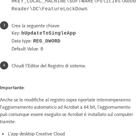
HKEY_LOCAL_MACHINE\SOFTWARE\Policies\Adob
.
Reader\DC\FeatureLockDown
Crea la seguente chiave:
Key:
bUpdateToSingleApp
Data type:
REG_DWORD
Default Value:
0
Chiudi l'Editor del Registro di sistema.
Importante
:
Anche se le modifiche al registro sopra riportate interromperanno
l'aggiornamento automatico ad Acrobat a 64 bit, l'aggiornamento
può comunque essere eseguito se Acrobat è installato sul computer
tramite:
L'app desktop Creative Cloud.