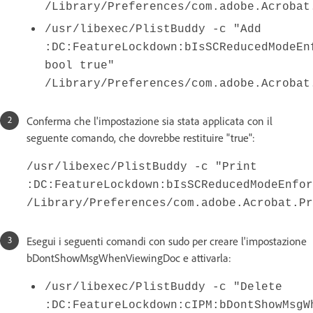
/Library/Preferences/com.adobe.Acrobat
/usr/libexec/PlistBuddy -c "Add
:DC:FeatureLockdown:bIsSCReducedModeEn
bool true"
/Library/Preferences/com.adobe.Acrobat
Conferma che l'impostazione sia stata applicata con il
seguente comando, che dovrebbe restituire "true":
/usr/libexec/PlistBuddy -c "Print
:DC:FeatureLockdown:bIsSCReducedModeEnfor
/Library/Preferences/com.adobe.Acrobat.Pr
Esegui i seguenti comandi con sudo per creare l'impostazione
bDontShowMsgWhenViewingDoc e attivarla:
/usr/libexec/PlistBuddy -c "Delete
:DC:FeatureLockdown:cIPM:bDontShowMsgW