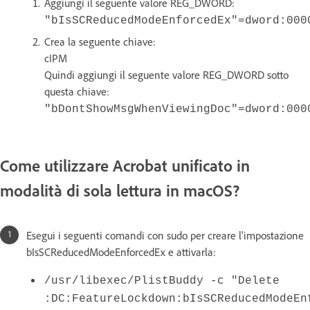
Aggiungi il seguente valore REG_DWORD:
"bIsSCReducedModeEnforcedEx"=dword:000
Crea la seguente chiave:
cIPM
Quindi aggiungi il seguente valore REG_DWORD sotto
questa chiave:
"bDontShowMsgWhenViewingDoc"=dword:000
Come utilizzare Acrobat unificato in
modalità di sola lettura in macOS?
Esegui i seguenti comandi con sudo per creare l'impostazione
bIsSCReducedModeEnforcedEx e attivarla:
/usr/libexec/PlistBuddy -c "Delete
:DC:FeatureLockdown:bIsSCReducedModeEn