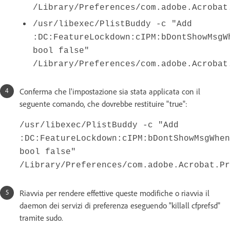
/Library/Preferences/com.adobe.Acrobat
/usr/libexec/PlistBuddy -c "Add
:DC:FeatureLockdown:cIPM:bDontShowMsgW
bool false"
/Library/Preferences/com.adobe.Acrobat
Conferma che l'impostazione sia stata applicata con il
seguente comando, che dovrebbe restituire "true":
/usr/libexec/PlistBuddy -c "Add
:DC:FeatureLockdown:cIPM:bDontShowMsgWhen
bool false"
/Library/Preferences/com.adobe.Acrobat.Pr
Riavvia per rendere effettive queste modifiche o riavvia il
daemon dei servizi di preferenza eseguendo "killall cfprefsd"
tramite sudo.