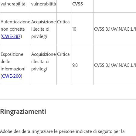
vulnerabilità
vulnerabilità
CVSS
Autenticazione
Acquisizione
Critica
non corretta
illecita di
10
CVSS:3.1/AV:N/AC:L/
(
CWE-287
)
privilegi
Esposizione
Acquisizione
Critica
delle
illecita di
9.8
CVSS:3.1/AV:N/AC:L/
informazioni
privilegi
(
CWE-200
)
Ringraziamenti
Adobe desidera ringraziare le persone indicate di seguito per la