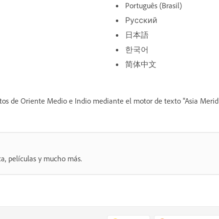
Português (Brasil)
Русский
日本語
한국어
简体中文
os de Oriente Medio e Indio mediante el motor de texto "Asia Merid
ca, películas y mucho más.