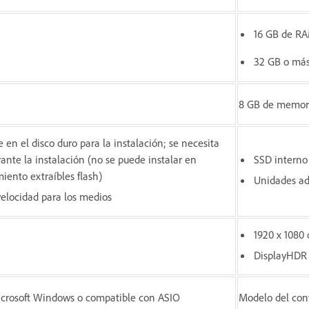
16 GB de R
32 GB o más
8 GB de memor
 en el disco duro para la instalación; se necesita
rante la instalación (no se puede instalar en
SSD interno 
iento extraíbles flash)
Unidades adi
velocidad para los medios
1920 x 1080 
DisplayHDR 
icrosoft Windows o compatible con ASIO
Modelo del con