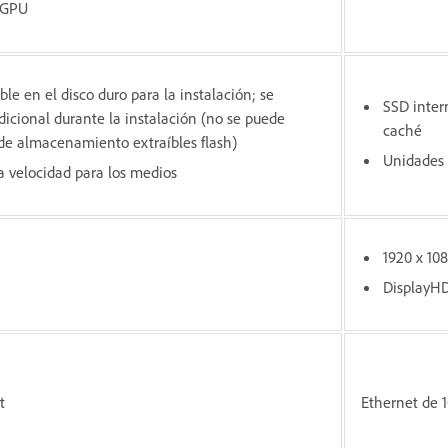
 GPU
le en el disco duro para la instalación; se
SSD intern
adicional durante la instalación (no se puede
caché
s de almacenamiento extraíbles flash)
Unidades 
a velocidad para los medios
1920 x 108
DisplayHD
t
Ethernet de 1