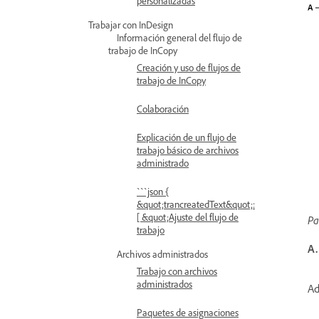
personalizadas
Trabajar con InDesign
Información general del flujo de
trabajo de InCopy
Creación y uso de flujos de
trabajo de InCopy
Colaboración
Explicación de un flujo de
trabajo básico de archivos
administrado
```json {
&quot;trancreatedText&quot;:
[ &quot;Ajuste del flujo de
Pa
trabajo
A.
Archivos administrados
Trabajo con archivos
administrados
Ad
Paquetes de asignaciones