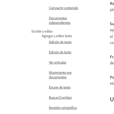
R
Compartir contenido
pá
Documentos
independientes
S
ej
Escribir y editar
Agregar y editar texto
el
Adición de texto
co
Edición de texto
Fr
Ver artículos
de
Movimiento por
Pu
documentos
el
Encaje de texto
U
Buscar/Cambiar
Revisión ortográfica