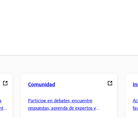
Comunidad
In
a
Participe en debates, encuentre
Ac
nte
respuestas, aprenda de expertos y
fa
comparta sus conocimientos.
ar