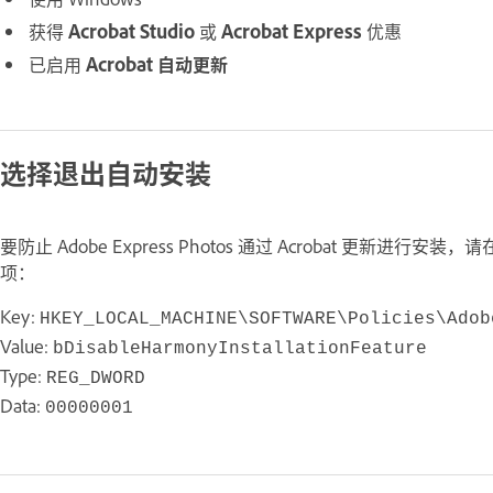
获得
Acrobat Studio
或
Acrobat Express
优惠
已启用
Acrobat 自动更新
选择退出自动安装
要防止 Adobe Express Photos 通过 Acrobat 更新进
项：
Key:
HKEY_LOCAL_MACHINE\SOFTWARE\Policies\Adob
Value:
bDisableHarmonyInstallationFeature
Type:
REG_DWORD
Data:
00000001