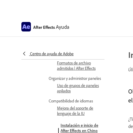
Flujos de trabajo de After
Effects
Preferencias y Configuración
Preferencias
Ayuda
After Effects
Métodos abreviados de teclado
Métodos abreviados de
teclado en After Effects
I
Centro de ayuda de Adobe
Formatos de archivo compatibles
Formatos de archivo
admitidos | After Effects
Úl
Organizar y administrar paneles
Uso de grupos de paneles
O
apilados
el
Compatibilidad de idiomas
Mejora del soporte de
lenguaje de la IU
¿T
Instalación e inicio de
de
After Effects en Chino