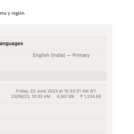
oma y región
.