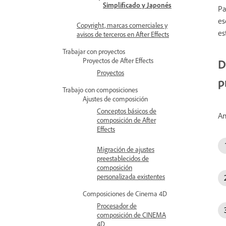
Simplificado y Japonés
Pa
es
Copyright, marcas comerciales y
es
avisos de terceros en After Effects
Trabajar con proyectos
Proyectos de After Effects
D
Proyectos
p
Trabajo con composiciones
Ajustes de composición
Conceptos básicos de
An
composición de After
Effects
Migración de ajustes
preestablecidos de
composición
personalizada existentes
Composiciones de Cinema 4D
Procesador de
composición de CINEMA
4D