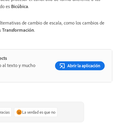
ado es
Bicúbica
.
lternativas de cambio de escala, como los cambios de
es
Transformación
.
ects
o al texto y mucho
Abrir la aplicación
gracias
La verdad es que no