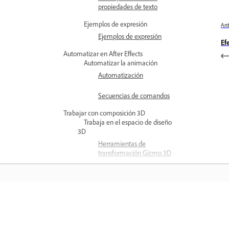
propiedades de texto
Ejemplos de expresión
Ant
Ejemplos de expresión
Ef
Automatizar en After Effects
Automatizar la animación
Automatización
Secuencias de comandos
Trabajar con composición 3D
Trabaja en el espacio de diseño
3D
Herramientas de
transformación Gizmo 3D
Gizmo 3D único para
múltiples capas 3D
Trabajo en el espacio de
Aprender
animación de diseño 3D