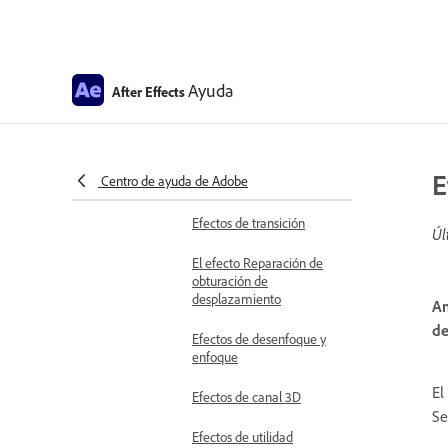
Efectos de distorsión
Efectos de perspectiva
Ayuda
After Effects
Efectos de canal
Efectos de generación
E
Centro de ayuda de Adobe
Efectos de tiempo
Efectos de transición
Úl
El efecto Reparación de
obturación de
desplazamiento
Am
de
Efectos de desenfoque y
enfoque
El
Efectos de canal 3D
Se
Efectos de utilidad