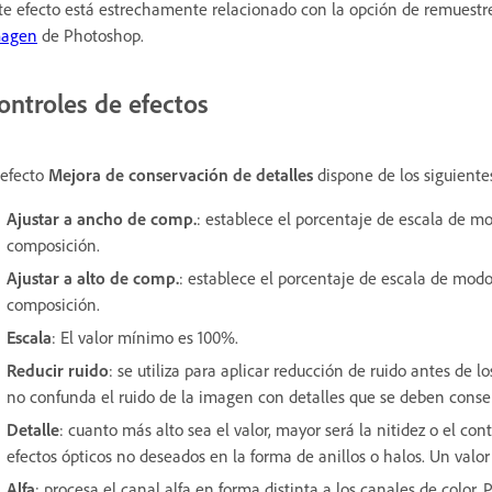
te efecto está estrechamente relacionado con la opción de remuestr
magen
de Photoshop.
ontroles de efectos
 efecto
Mejora de conservación de detalles
dispone de los siguiente
Ajustar a ancho de comp.
: establece el porcentaje de escala de m
composición.
Ajustar a alto de comp.
: establece el porcentaje de escala de modo 
composición.
Escala
: El valor mínimo es 100%.
Reducir ruido
: se utiliza para aplicar reducción de ruido antes de l
no confunda el ruido de la imagen con detalles que se deben conse
Detalle
: cuanto más alto sea el valor, mayor será la nitidez o el c
efectos ópticos no deseados en la forma de anillos o halos. Un valo
Alfa
: procesa el canal alfa en forma distinta a los canales de color.