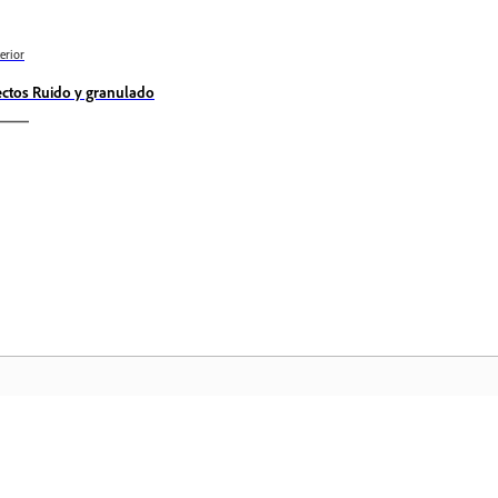
erior
ectos Ruido y granulado
Comunidad
In