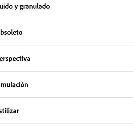
uido y granulado
bsoleto
erspectiva
imulación
stilizar