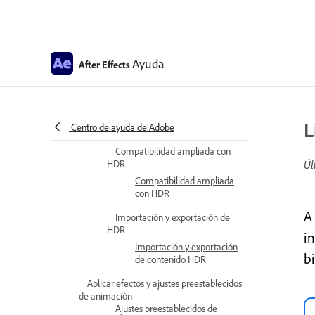
Trabajar con efectos de corrección
de color
Efectos de corrección de
color
Ayuda
After Effects
Gestión de color de OpenColorIO
y ACE
Gestión de color de
L
Centro de ayuda de Adobe
OpenColorIO y ACES
Compatibilidad ampliada con
HDR
Úl
Compatibilidad ampliada
con HDR
A
Importación y exportación de
HDR
i
Importación y exportación
b
de contenido HDR
Aplicar efectos y ajustes preestablecidos
de animación
Ajustes preestablecidos de