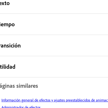
exto
iempo
ransición
tilidad
áginas similares
Información general de efectos y ajustes preestablecidos de animac
Administrador de efectos