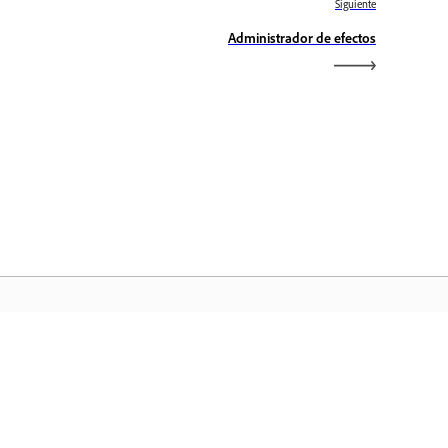
Siguiente
Administrador de efectos
icio de Adobe
ceda a sus aplicaciones y servicios
voritos de Creative Cloud, gestión de