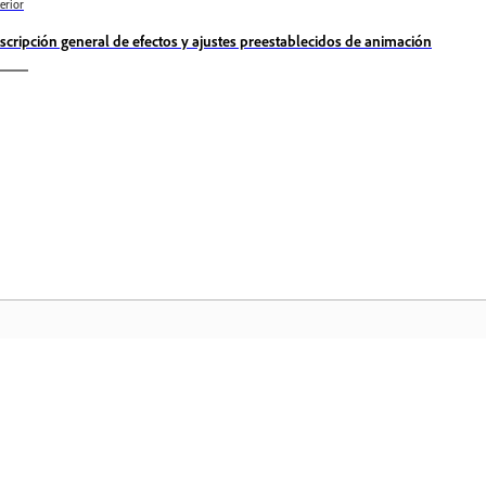
erior
scripción general de efectos y ajustes preestablecidos de animación
Comunidad
In
a
Participe en debates, encuentre
Ac
nte
respuestas, aprenda de expertos y
fa