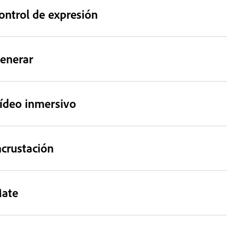
ontrol de expresión
enerar
ídeo inmersivo
ncrustación
ate