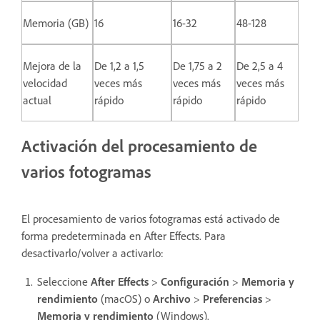
Memoria (GB)
16
16-32
48-128
Mejora de la
De 1,2 a 1,5
De 1,75 a 2
De 2,5 a 4
velocidad
veces más
veces más
veces más
actual
rápido
rápido
rápido
Activación del procesamiento de
varios fotogramas
El procesamiento de varios fotogramas está activado de
forma predeterminada en After Effects. Para
desactivarlo/volver a activarlo:
Seleccione
After Effects
>
Configuración
>
Memoria y
rendimiento
(macOS) o
Archivo
>
Preferencias
>
Memoria y rendimiento
(Windows).