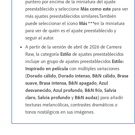
puntero por encima de la miniatura del ajuste
preestablecido y seleccione
Más como este
para ver
más ajustes preestablecidos similares.También
puede seleccionar el icono
Más
en la miniatura
para ver de quién es el ajuste preestablecido y
seguir al autor.
A partir de la versión de abril de 2026 de Camera
Raw, la categoría
Estilo
de ajustes preestablecidos
incluye un grupo de ajustes preestablecidos
Estilo:
Inspirado en película
con múltiples variaciones
(
Dorado cálido
,
Dorado intenso
,
B&N cálido
,
Brasa
suave
,
Brasa intensa
,
B&N apagado
,
Azul
desvanecido
,
Azul profundo
,
B&N frío
,
Salvia
claro
,
Salvia profundo
y
B&N audaz
) para añadir
texturas melancólicas, contrastes dramáticos o
tonos nostálgicos en sus imágenes.