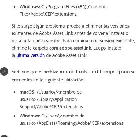
Windows:
C:\Program Files (x86)\Common
Files\Adobe\CEP\extensions.
Si le surge algún problema, pruebe a eliminar las versiones
existentes de Adobe Asset Link antes de volver a instalar o
instalar la nueva versión. Para eliminar una versión existente,
elimine la carpeta
com.adobe.assetlink
. Luego, instale
la
última versión
de Adobe Asset Link.
Verifique que el archivo
se
assetlink-settings.json
encuentra en la siguiente ubicación:
macOS:
/Usuarios/<nombre de
usuario>/Library/Application
Support/Adobe/CEP/extensions
Windows:
C:\Users\<nombre de
usuario>\AppData\Roaming\Adobe\CEP\extensions