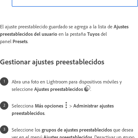
El ajuste preestablecido guardado se agrega a la lista de
Ajustes
preestablecidos del usuario
en la pestaña
Tuyos
del
panel
Presets
.
Gestionar ajustes preestablecidos
Abra una foto en Lightroom para dispositivos móviles y
seleccione
Ajustes preestablecidos
.
Selecciona
Más opciones
>
Administrar ajustes
preestablecidos
.
Seleccione los
grupos de ajustes preestablecidos
que desea
ver en el menú
Ajustes preestablecidos
. Desactivar un grupo