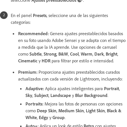
En el panel
Presets
, seleccione una de las siguientes
categorías:
Recommended
:
Genera ajustes preestablecidos basados
en su foto usando Adobe Sensei y se adapta con el tiempo
a medida que la IA aprende. Use opciones de carrusel
como
Subtle
,
Strong
,
B&W
,
Cool
,
Warm
,
Dark
,
Bright
,
Cinematic
y
HDR
para filtrar por estilo e intensidad.
Premium
:
Proporciona ajustes preestablecidos curados
actualizados con cada versión de Lightroom, incluyendo:
Adaptive
:
Aplica ajustes inteligentes para
Portrait
,
Sky
,
Subject
,
Landscape
y
Blur Background
.
Portraits
:
Mejora las fotos de personas con opciones
como
Deep Skin
,
Medium Skin
,
Light Skin
,
Black &
White
,
Edgy
y
Group
.
Auto+
:
Aplica un look de estilo
Retro
con ajustes