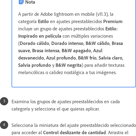
Nota
A partir de Adobe lightroom en mobile (v11.3), la
categoría
Estilo
en ajustes preestablecidos
Premium
incluye un grupo de ajustes preestablecidos
Estilo:
Inspirado en película
con múltiples variaciones
(
Dorado cálido
,
Dorado intenso
,
B&W cálido
,
Brasa
suave
,
Brasa intensa
,
B&W apagado
,
Azul
desvanecido
,
Azul profundo
,
B&W frío
,
Salvia claro
,
Salvia profundo
y
B&W negrita
) para añadir texturas
melancólicas o calidez nostálgica a tus imágenes.
Examina los grupos de ajustes preestablecidos en cada
categoría y selecciona el que quieras aplicar.
Selecciona la miniatura del ajuste preestablecido seleccionado
para acceder al
Control deslizante de cantidad
. Arrastra el