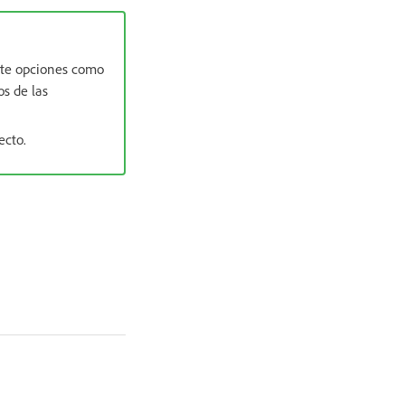
nte opciones como
os de las
ecto.