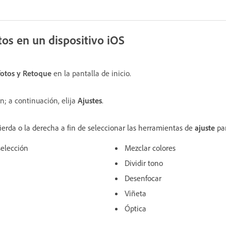
tos en un dispositivo iOS
fotos y Retoque
en la pantalla de inicio.
; a continuación, elija
Ajustes
.
ierda o la derecha a fin de seleccionar las herramientas de
ajuste
par
elección
Mezclar colores
Dividir tono
Desenfocar
Viñeta
Óptica