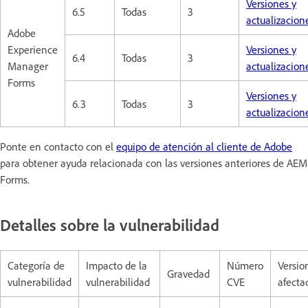
Versiones y
6.5
Todas
3
actualizacion
Adobe
Experience
Versiones y
6.4
Todas
3
Manager
actualizacion
Forms
Versiones y
6.3
Todas
3
actualizacion
Ponte en contacto con el
equipo de atención al cliente de Adobe
para obtener ayuda relacionada con las versiones anteriores de AEM
Forms.
Detalles sobre la vulnerabilidad
Categoría de
Impacto de la
Número
Versio
Gravedad
vulnerabilidad
vulnerabilidad
CVE
afecta