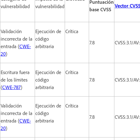
Puntuación
Vector CVS
vulnerabilidad
vulnerabilidad
base CVSS
Validación
Ejecución de
Crítica
incorrecta de la
código
7.8
CVSS:3.1/AV
entrada (
CWE-
arbitraria
20
)
Escritura fuera
Ejecución de
Crítica
de los límites
código
7.8
CVSS:3.1/AV
(
CWE-787
)
arbitraria
Validación
Ejecución de
Crítica
incorrecta de la
código
7.8
CVSS:3.1/AV
entrada (
CWE-
arbitraria
20
)