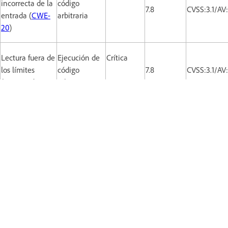
incorrecta de la
código
7.8
CVSS:3.1/AV
entrada (
CWE-
arbitraria
20
)
Lectura fuera de
Ejecución de
Crítica
los límites
código
7.8
CVSS:3.1/AV
(
CWE-125
)
arbitraria
Desbordamiento
Ejecución de
Crítica
de enteros o
código
7.8
CVSS:3.1/AV
wraparound
arbitraria
(
CWE-190
)
Lectura fuera de
Ejecución de
Crítica
los límites
código
7.8
CVSS:3.1/AV
(
CWE-125
)
arbitraria