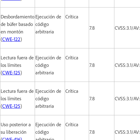
Desbordamiento
Ejecución de
Crítica
de búfer basado
código
7.8
CVSS:3.1/AV
en montón
arbitraria
(
CWE-122
)
Lectura fuera de
Ejecución de
Crítica
los límites
código
7.8
CVSS:3.1/AV
(
CWE-125
)
arbitraria
Lectura fuera de
Ejecución de
Crítica
los límites
código
7.8
CVSS:3.1/AV
(
CWE-125
)
arbitraria
Uso posterior a
Ejecución de
Crítica
su liberación
código
7.8
CVSS:3.1/AV
(
CWE-416)
arbitrario