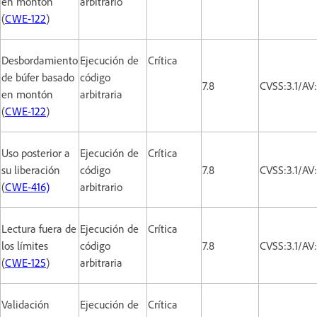
en montón
arbitrario
(
CWE-122
)
Desbordamiento
Ejecución de
Crítica
de búfer basado
código
7.8
CVSS:3.1/AV
en montón
arbitraria
(
CWE-122
)
Uso posterior a
Ejecución de
Crítica
su liberación
código
7.8
CVSS:3.1/AV
(
CWE-416)
arbitrario
Lectura fuera de
Ejecución de
Crítica
los límites
código
7.8
CVSS:3.1/AV
(
CWE-125
)
arbitraria
Validación
Ejecución de
Crítica