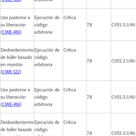
Uso posterior a
Ejecución de
Crítica
su liberación
código
7.8
CVSS:3.1/AV
(
CWE-416)
arbitraria
Desbordamiento
Ejecución de
Crítica
de búfer basado
código
7.8
CVSS:3.1/AV
en montón
arbitraria
(
CWE-122
)
Uso posterior a
Ejecución de
Crítica
su liberación
código
7.8
CVSS:3.1/AV
(
CWE-416)
arbitraria
Desbordamiento
Ejecución de
Crítica
de búfer basado
código
7.8
CVSS:3.1/AV