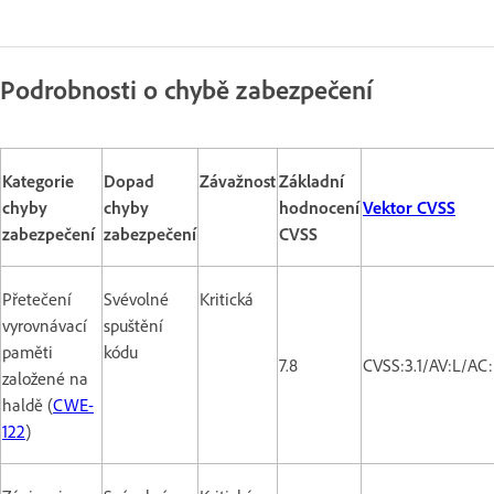
Podrobnosti o chybě zabezpečení
Kategorie
Dopad
Závažnost
Základní
chyby
chyby
hodnocení
Vektor CVSS
zabezpečení
zabezpečení
CVSS
Přetečení
Svévolné
Kritická
vyrovnávací
spuštění
paměti
kódu
7.8
CVSS:3.1/AV:L/AC
založené na
haldě (
CWE-
122
)