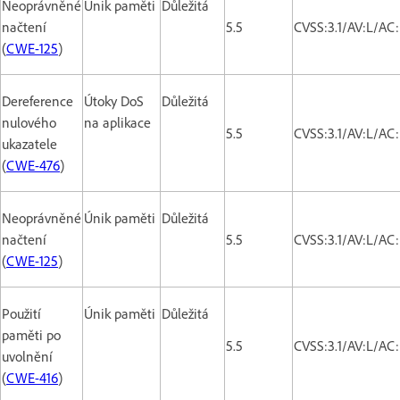
Neoprávněné
Únik paměti
Důležitá
načtení
5.5
CVSS:3.1/AV:L/AC
(
CWE-125
)
Dereference
Útoky DoS
Důležitá
nulového
na aplikace
5.5
CVSS:3.1/AV:L/AC
ukazatele
(
CWE-476
)
Neoprávněné
Únik paměti
Důležitá
načtení
5.5
CVSS:3.1/AV:L/AC
(
CWE-125
)
Použití
Únik paměti
Důležitá
paměti po
5.5
CVSS:3.1/AV:L/AC
uvolnění
(
CWE-416
)