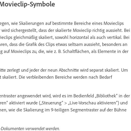
 Movieclip-Symbole
tlegen, wie Skalierungen auf bestimmte Bereiche eines Movieclips
rd sichergestellt, dass der skalierte Movieclip richtig aussieht. Bei
clips gleichmäßig skaliert, sowohl horizontal als auch vertikal. Bei
en, dass die Grafik des Clips etwas seltsam aussieht, besonders an
 auf Movieclips zu, die, wie z. B. Schaltflächen, als Elemente in der
te zerlegt und jeder der neun Abschnitte wird separat skaliert. Um
cht skaliert. Die verbleibenden Bereiche werden nach Bedarf
traster angewendet wird, wird es im Bedienfeld „Bibliothek“ in der
ren“ aktiviert wurde („Steuerung“ > „Live-Vorschau aktivieren“) und
hen, wie die Skalierung im 9-teiligen Segmentraster auf der Bühne
3.0-Dokumenten verwendet werden.