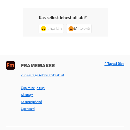
Kas sellest lehest oli abi?
Jah, aitäh
Mitte eriti
^ Tagasi üles
FRAMEMAKER
< Külastage Adobe abikeskust
Õppimine ja tugi
Alustage
Kasutusjuhend
Õpetused