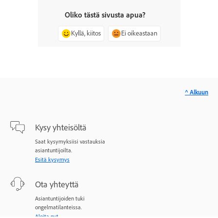
Oliko tästä sivusta apua?
Kyllä, kiitos
Ei oikeastaan
^ Alkuun
Kysy yhteisöltä
Saat kysymyksiisi vastauksia
asiantuntijoilta.
Esitä kysymys
Ota yhteyttä
Asiantuntijoiden tuki
ongelmatilanteissa.
Aloita nyt