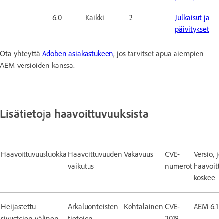
6.0
Kaikki
2
Julkaisut ja
päivitykset
Ota yhteyttä
Adoben asiakastukeen
, jos tarvitset apua aiempien
AEM-versioiden kanssa.
Lisätietoja haavoittuvuuksista
Haavoittuvuusluokka
Haavoittuvuuden
Vakavuus
CVE-
Versio, 
vaikutus
numerot
haavoit
koskee
Heijastettu
Arkaluonteisten
Kohtalainen
CVE-
AEM 6.1
sivustojen välinen
tietojen
2018-