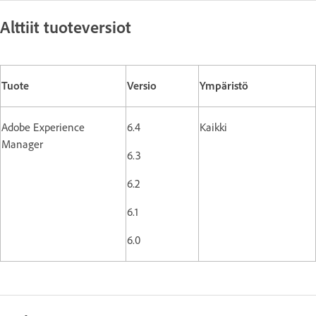
Alttiit tuoteversiot
Tuote
Versio
Ympäristö
Adobe Experience
6.4
Kaikki
Manager
6.3
6.2
6.1
6.0