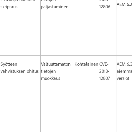
AEM 6.
skriptaus
paljastuminen
12806
Syötteen
Valtuuttamaton
Kohtalainen
CVE-
AEM 6.3
vahvistuksen ohitus
tietojen
2018-
aiemma
muokkaus
12807
versiot