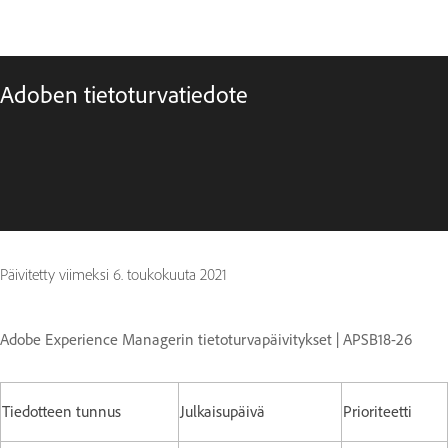
Adoben tietoturvatiedote
Päivitetty viimeksi
6. toukokuuta 2021
Adobe Experience Managerin tietoturvapäivitykset | APSB18-26
Tiedotteen tunnus
Julkaisupäivä
Prioriteetti