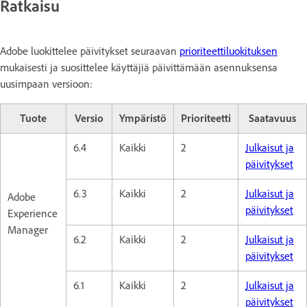
Ratkaisu
Adobe luokittelee päivitykset seuraavan
prioriteettiluokituksen
mukaisesti ja suosittelee käyttäjiä päivittämään asennuksensa
uusimpaan versioon:
Tuote
Versio
Ympäristö
Prioriteetti
Saatavuus
6.4
Kaikki
2
Julkaisut ja
päivitykset
6.3
Kaikki
2
Julkaisut ja
Adobe
päivitykset
Experience
Manager
6.2
Kaikki
2
Julkaisut ja
päivitykset
6.1
Kaikki
2
Julkaisut ja
päivitykset