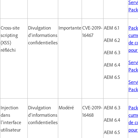
Serv
Pack
Cross-site
Divulgation
Importante
CVE-2019-
AEM 6.1
Pack
scripting
d’informations
16467
cumu
AEM 6.2
(XSS)
confidentielles
de co
réfléchi
pour
AEM 6.3
Serv
AEM 6.4
Pack 
AEM 6.5
Serv
Pack
Injection
Divulgation
Modéré
CVE-2019-
AEM 6.3
Pack
dans
d’informations
16468
cumu
AEM 6.4
l’interface
confidentielles
de co
utilisateur
pour
AEM 6.5