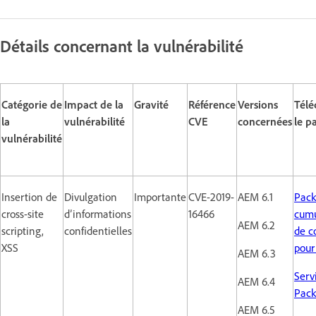
Détails concernant la vulnérabilité
Catégorie de
Impact de la
Gravité
Référence
Versions
Télé
la
vulnérabilité
CVE
concernées
le p
vulnérabilité
Insertion de
Divulgation
Importante
CVE-2019-
AEM 6.1
Pack
cross-site
d’informations
16466
cumu
AEM 6.2
scripting,
confidentielles
de co
XSS
pour
AEM 6.3
Serv
AEM 6.4
Pack 
AEM 6.5