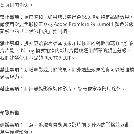
會讓細節消失。
禁止事項
：過度飽和。如果您要突出色彩以達到特定藝術效果，
請使用次要色彩校正器或 Adobe Premiere 的 Lumetri 顏色分級
面板中的「自然飽和度」控制項。
禁止事項
：提交原始影片檔案或未加以修正的對數伽瑪 (Log) 影
片片段。 以 Log 模式拍攝的影片片段應選用簡單的顏色分級，
我們建議使用基礎的 Rec 709 LUT。
禁止事項
：新增暈影或其他效果，除非這些效果確實可以增強鏡
頭表現力。
禁止事項
：利用靜態影像製作影片。 縮時或定格影片除外。
預覽影像
建議事項
：注意，系統會自動選取影片前 5 秒內的影格並以此
產生預覽影像。