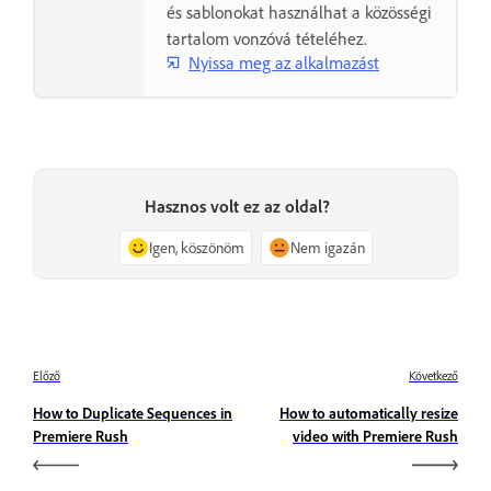
és sablonokat használhat a közösségi
tartalom vonzóvá tételéhez.
Nyissa meg az alkalmazást
Hasznos volt ez az oldal?
Igen, köszönöm
Nem igazán
Előző
Következő
How to Duplicate Sequences in
How to automatically resize
Premiere Rush
video with Premiere Rush