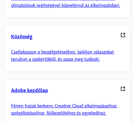
útmutatások segítségével közvetlenül az alkalmazásban.
Közösség
Csatlakozzon a beszélgetésekhez, találjon válaszokat,
tanuljon a szakértőktől, és ossza meg tudását.
Adobe kezdőlap
Férjen hozzá kedvenc Creative Cloud alkalmazásaihoz,
szolgáltatásaihoz, fájlkezelőjéhez és egyebekhez.