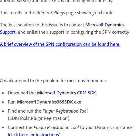
another server) and their SPN is not configured correctly.
This results in the
Admin Settings
page showing up blank.
The best solution to this issue is to contact
Microsoft Dynamics
Support
, and enlist their support in configuring the SPN correctly.
A brief overview of the SPN configuration can be found here.
A work-around to the problem for most environments:
Download the
Microsoft Dynamics CRM SDK
Run
MicrosoftDynamics365SDK.exe
Find and run the
Plugin Registration Tool
(SDK\Tools\PluginRegistration)
Connect the
Plugin Registration Tool
to your Dynamics instance
(click here for instructions)