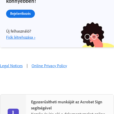
könnyebben!
Bejelentkezés
Új felhasználó?
Fiók létrehozása ›
Legal Notices
|
Online Privacy Policy
Egyszerűsítheti munkáját az Acrobat Sign
segítségével
Kezelje és írja alá a dokumentumokat online