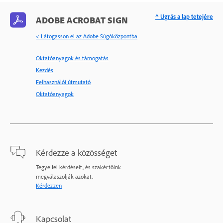
^ Ugrás a lap tetejére
ADOBE ACROBAT SIGN
< Látogasson el az Adobe Súgóközpontba
Oktatóanyagok és támogatás
Kezdés
Felhasználói útmutató
Oktatóanyagok
Kérdezze a közösséget
Tegye fel kérdéseit, és szakértőink
megválaszolják azokat.
Kérdezzen
Kapcsolat