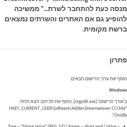
מנסה כעת להתחבר לשרת..." ממשיכה
להופיע גם אם האתרים והשרתים נמצאים
ברשת מקומית.
פתרון
הוסף את ערכי הרישום הבאים:
Windows
ב'עורך הרישום' (regedit.exe), הוסף את הכיתוב הבא תחת
"HKEY_CURRENT_USER\Software\Adobe\Dreamweaver CC\Site
OnIdle":
Type = "String Value" (REG_SZ) | Name = short wait | Value =