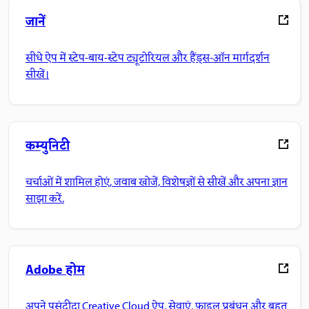
जानें
सीधे ऐप में स्टेप-बाय-स्टेप ट्यूटोरियल और हैंड्स-ऑन मार्गदर्शन
सीखें।
कम्युनिटी
चर्चाओं में शामिल होएं, जवाब खोजें, विशेषज्ञों से सीखें और अपना ज्ञान
साझा करें.
Adobe होम
अपने पसंदीदा Creative Cloud ऐप, सेवाएं, फ़ाइल प्रबंधन और बहुत