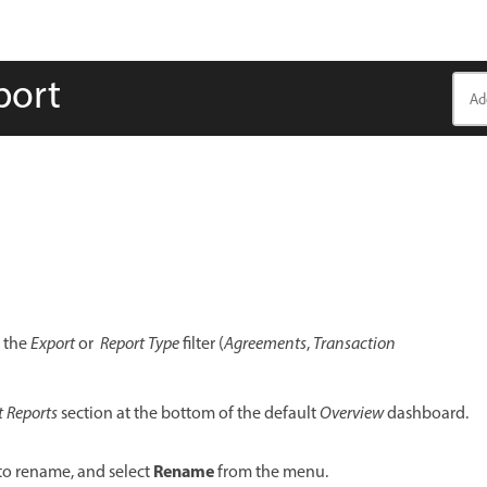
port
o the
Export
or
Report Type
filter (
Agreements
,
Transaction
t Reports
section at the bottom of the default
Overview
dashboard.
Rename
 to rename, and select
from the menu.