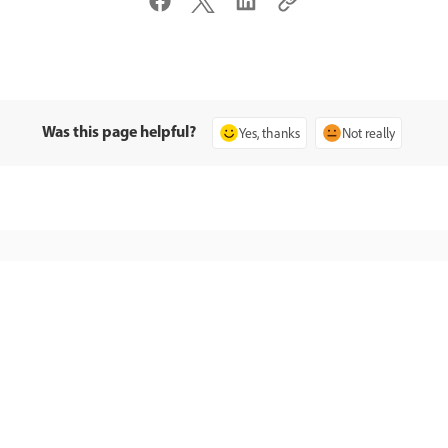
Was this page helpful?
Yes, thanks
Not really
समुदाय से पूछें
हमसे संपर्क करें
प्रश्न पोस्ट करें और विशेषज्ञों से उत्तर पाएँ.
आपकी समस्याओं के लिए विशेषज्
अभी पूछें
अभी शुरु करें