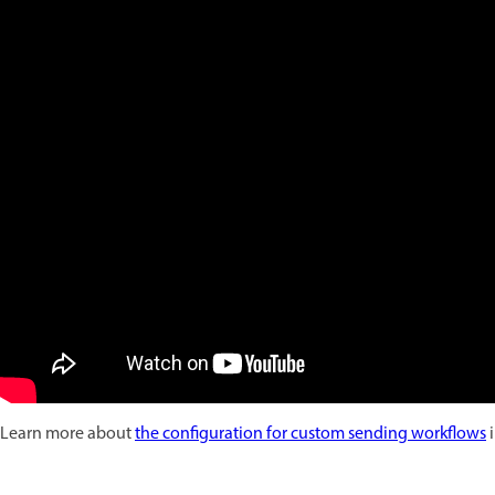
Learn more about
the configuration for custom sending workflows
i